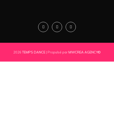
2026
TEMPS DANCE
| Propulsé par
MWCREA AGENCY©