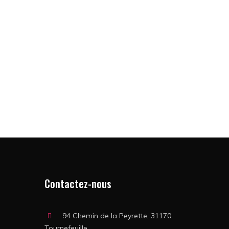
Contactez-nous
94 Chemin de la Peyrette, 31170
Tournefeuille