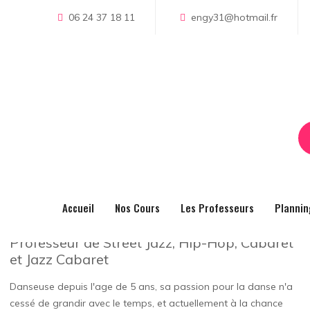
06 24 37 18 11
engy31@hotmail.fr
Sandrine Walter
Home
Sandrine Walter
Sandrine Walter
Accueil
Nos Cours
Les Professeurs
Plannin
Professeur de Street Jazz, Hip-Hop, Cabaret
et Jazz Cabaret
Danseuse depuis l'age de 5 ans, sa passion pour la danse n'a
cessé de grandir avec le temps, et actuellement à la chance