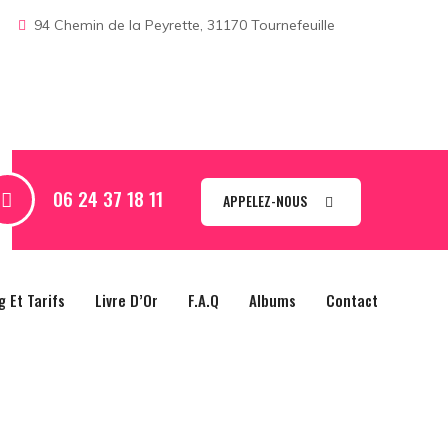
94 Chemin de la Peyrette, 31170 Tournefeuille
06 24 37 18 11
APPELEZ-NOUS
g Et Tarifs
Livre D’Or
F.A.Q
Albums
Contact