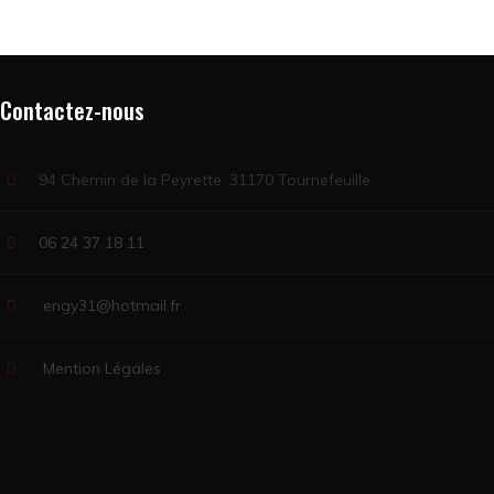
Contactez-nous
94 Chemin de la Peyrette, 31170 Tournefeuille
06 24 37 18 11
engy31@hotmail.fr
Mention Légales