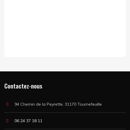
Receive Our Industry Updates.
[mc4wp_form id="1033"]
* email not share with others.
Contactez-nous
94 Chemin de la Peyrette, 31170 Tournefeuille
06 24 37 18 11