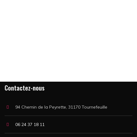
[mc4wp_form id="1033"]
* email not share with others.
Contactez-nous
94 Chemin de la Peyrette, 31170 Tournefeuille
06 24 37 18 11